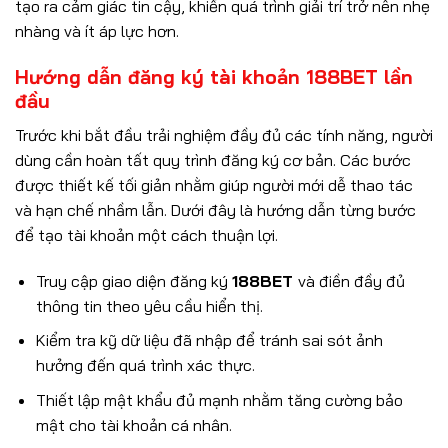
tạo ra cảm giác tin cậy, khiến quá trình giải trí trở nên nhẹ
nhàng và ít áp lực hơn.
Hướng dẫn đăng ký tài khoản 188BET lần
đầu
Trước khi bắt đầu trải nghiệm đầy đủ các tính năng, người
dùng cần hoàn tất quy trình đăng ký cơ bản. Các bước
được thiết kế tối giản nhằm giúp người mới dễ thao tác
và hạn chế nhầm lẫn. Dưới đây là hướng dẫn từng bước
để tạo tài khoản một cách thuận lợi.
Truy cập giao diện đăng ký
188BET
và điền đầy đủ
thông tin theo yêu cầu hiển thị.
Kiểm tra kỹ dữ liệu đã nhập để tránh sai sót ảnh
hưởng đến quá trình xác thực.
Thiết lập mật khẩu đủ mạnh nhằm tăng cường bảo
mật cho tài khoản cá nhân.