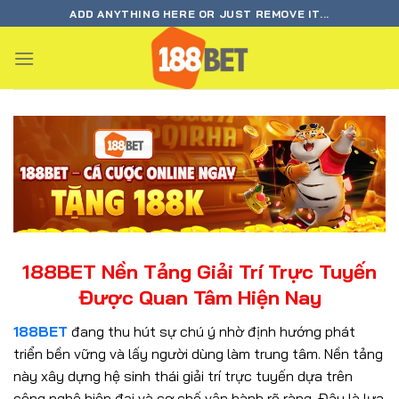
Bỏ
ADD ANYTHING HERE OR JUST REMOVE IT...
qua
nội
dung
188BET Nền Tảng Giải Trí Trực Tuyến
Được Quan Tâm Hiện Nay
188BET
đang thu hút sự chú ý nhờ định hướng phát
triển bền vững và lấy người dùng làm trung tâm. Nền tảng
này xây dựng hệ sinh thái giải trí trực tuyến dựa trên
công nghệ hiện đại và cơ chế vận hành rõ ràng. Đây là lựa