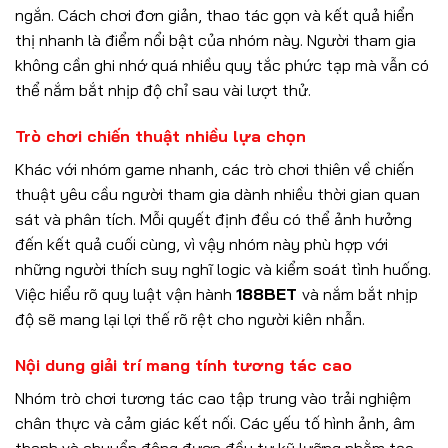
ngắn. Cách chơi đơn giản, thao tác gọn và kết quả hiển
thị nhanh là điểm nổi bật của nhóm này. Người tham gia
không cần ghi nhớ quá nhiều quy tắc phức tạp mà vẫn có
thể nắm bắt nhịp độ chỉ sau vài lượt thử.
Trò chơi chiến thuật nhiều lựa chọn
Khác với nhóm game nhanh, các trò chơi thiên về chiến
thuật yêu cầu người tham gia dành nhiều thời gian quan
sát và phân tích. Mỗi quyết định đều có thể ảnh hưởng
đến kết quả cuối cùng, vì vậy nhóm này phù hợp với
những người thích suy nghĩ logic và kiểm soát tình huống.
Việc hiểu rõ quy luật vận hành
188BET
và nắm bắt nhịp
độ sẽ mang lại lợi thế rõ rệt cho người kiên nhẫn.
Nội dung giải trí mang tính tương tác cao
Nhóm trò chơi tương tác cao tập trung vào trải nghiệm
chân thực và cảm giác kết nối. Các yếu tố hình ảnh, âm