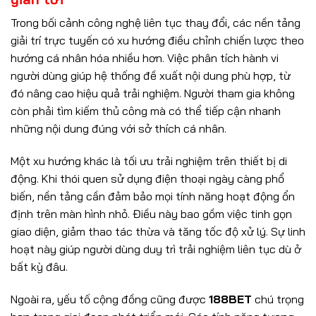
Trong bối cảnh công nghệ liên tục thay đổi, các nền tảng
giải trí trực tuyến có xu hướng điều chỉnh chiến lược theo
hướng cá nhân hóa nhiều hơn. Việc phân tích hành vi
người dùng giúp hệ thống đề xuất nội dung phù hợp, từ
đó nâng cao hiệu quả trải nghiệm. Người tham gia không
còn phải tìm kiếm thủ công mà có thể tiếp cận nhanh
những nội dung đúng với sở thích cá nhân.
Một xu hướng khác là tối ưu trải nghiệm trên thiết bị di
động. Khi thói quen sử dụng điện thoại ngày càng phổ
biến, nền tảng cần đảm bảo mọi tính năng hoạt động ổn
định trên màn hình nhỏ. Điều này bao gồm việc tinh gọn
giao diện, giảm thao tác thừa và tăng tốc độ xử lý. Sự linh
hoạt này giúp người dùng duy trì trải nghiệm liên tục dù ở
bất kỳ đâu.
Ngoài ra, yếu tố cộng đồng cũng được
188BET
chú trọng