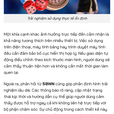
Trải nghiệm sử dụng thực tế ổn định
Một khía cạnh khác ảnh hưởng trực tiếp đến cảm nhận là
khả năng tương thích trên nhiều thiết bị. Việc sử dụng
trên điện thoại, máy tính bảng hay trình duyệt máy tính
đều cần đảm bảo bố cục hiển thị hợp lý. Nếu giao diện tự
động điều chỉnh theo kích thước màn hình, người dùng sẽ
cảm thấy thuận tiện hơn và không cần mất thời gian làm
quen lại.
Ngoài ra, phản hồi từ
58WN
cũng góp phần định hình trải
nghiệm lâu dài. Các thông báo rõ ràng, cập nhật trạng
thái kịp thời và hướng dẫn cụ thể giúp người dùng cảm
thấy được hỗ trợ ngay cả khi không liên hệ trực tiếp với
bộ phận chăm sóc. Sự chủ động trong cách thiết kế này