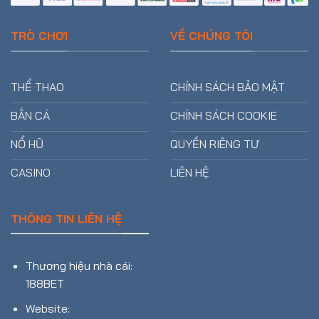
TRÒ CHƠI
VỀ CHÚNG TÔI
THỂ THAO
CHÍNH SÁCH BẢO MẬT
BẮN CÁ
CHÍNH SÁCH COOKIE
NỔ HŨ
QUYỀN RIÊNG TƯ
CASINO
LIÊN HỆ
THÔNG TIN LIÊN HỆ
Thương hiệu nhà cái:
188BET
Website: