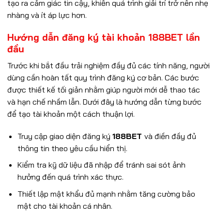
tạo ra cảm giác tin cậy, khiến quá trình giải trí trở nên nhẹ
nhàng và ít áp lực hơn.
Hướng dẫn đăng ký tài khoản 188BET lần
đầu
Trước khi bắt đầu trải nghiệm đầy đủ các tính năng, người
dùng cần hoàn tất quy trình đăng ký cơ bản. Các bước
được thiết kế tối giản nhằm giúp người mới dễ thao tác
và hạn chế nhầm lẫn. Dưới đây là hướng dẫn từng bước
để tạo tài khoản một cách thuận lợi.
Truy cập giao diện đăng ký
188BET
và điền đầy đủ
thông tin theo yêu cầu hiển thị.
Kiểm tra kỹ dữ liệu đã nhập để tránh sai sót ảnh
hưởng đến quá trình xác thực.
Thiết lập mật khẩu đủ mạnh nhằm tăng cường bảo
mật cho tài khoản cá nhân.