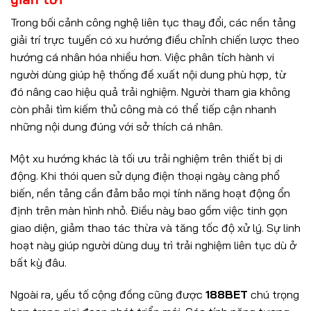
Trong bối cảnh công nghệ liên tục thay đổi, các nền tảng
giải trí trực tuyến có xu hướng điều chỉnh chiến lược theo
hướng cá nhân hóa nhiều hơn. Việc phân tích hành vi
người dùng giúp hệ thống đề xuất nội dung phù hợp, từ
đó nâng cao hiệu quả trải nghiệm. Người tham gia không
còn phải tìm kiếm thủ công mà có thể tiếp cận nhanh
những nội dung đúng với sở thích cá nhân.
Một xu hướng khác là tối ưu trải nghiệm trên thiết bị di
động. Khi thói quen sử dụng điện thoại ngày càng phổ
biến, nền tảng cần đảm bảo mọi tính năng hoạt động ổn
định trên màn hình nhỏ. Điều này bao gồm việc tinh gọn
giao diện, giảm thao tác thừa và tăng tốc độ xử lý. Sự linh
hoạt này giúp người dùng duy trì trải nghiệm liên tục dù ở
bất kỳ đâu.
Ngoài ra, yếu tố cộng đồng cũng được
188BET
chú trọng