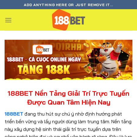
Bỏ
ADD ANYTHING HERE OR JUST REMOVE IT...
qua
nội
dung
188BET Nền Tảng Giải Trí Trực Tuyến
Được Quan Tâm Hiện Nay
188BET
đang thu hút sự chú ý nhờ định hướng phát
triển bền vững và lấy người dùng làm trung tâm. Nền tảng
này xây dựng hệ sinh thái giải trí trực tuyến dựa trên
công nghệ hiện đại và cơ chế vận hành rõ ràng. Đây là lựa