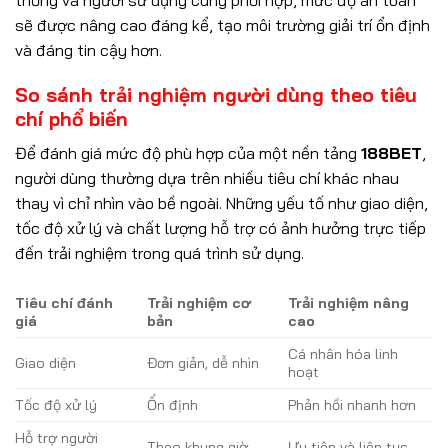
sẽ được nâng cao đáng kể, tạo môi trường giải trí ổn định
và đáng tin cậy hơn.
So sánh trải nghiệm người dùng theo tiêu
chí phổ biến
Để đánh giá mức độ phù hợp của một nền tảng
188BET
,
người dùng thường dựa trên nhiều tiêu chí khác nhau
thay vì chỉ nhìn vào bề ngoài. Những yếu tố như giao diện,
tốc độ xử lý và chất lượng hỗ trợ có ảnh hưởng trực tiếp
đến trải nghiệm trong quá trình sử dụng.
Tiêu chí đánh
Trải nghiệm cơ
Trải nghiệm nâng
giá
bản
cao
Cá nhân hóa linh
Giao diện
Đơn giản, dễ nhìn
hoạt
Tốc độ xử lý
Ổn định
Phản hồi nhanh hơn
Hỗ trợ người
Theo khung giờ
Ưu tiên và liên tục