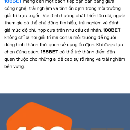
188BET
mang đến một cách tiếp cận cân bằng giữa
công nghệ, trải nghiệm và tính ổn định trong môi trường
giải trí trực tuyến. Với định hướng phát triển lâu dài, người
tham gia có thể chủ động tìm hiểu, trải nghiệm và đánh
giá mức độ phù hợp dựa trên nhu cầu cá nhân.
188BET
không chỉ là nơi giải trí mà còn là môi trường để người
dùng hình thành thói quen sử dụng ổn định. Khi được lựa
chọn đúng cách,
188BET
có thể trở thành điểm đến
quen thuộc cho những ai đề cao sự rõ ràng và trải nghiệm
bền vững.