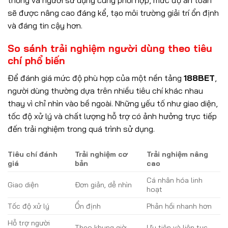
sẽ được nâng cao đáng kể, tạo môi trường giải trí ổn định
và đáng tin cậy hơn.
So sánh trải nghiệm người dùng theo tiêu
chí phổ biến
Để đánh giá mức độ phù hợp của một nền tảng
188BET
,
người dùng thường dựa trên nhiều tiêu chí khác nhau
thay vì chỉ nhìn vào bề ngoài. Những yếu tố như giao diện,
tốc độ xử lý và chất lượng hỗ trợ có ảnh hưởng trực tiếp
đến trải nghiệm trong quá trình sử dụng.
Tiêu chí đánh
Trải nghiệm cơ
Trải nghiệm nâng
giá
bản
cao
Cá nhân hóa linh
Giao diện
Đơn giản, dễ nhìn
hoạt
Tốc độ xử lý
Ổn định
Phản hồi nhanh hơn
Hỗ trợ người
Theo khung giờ
Ưu tiên và liên tục