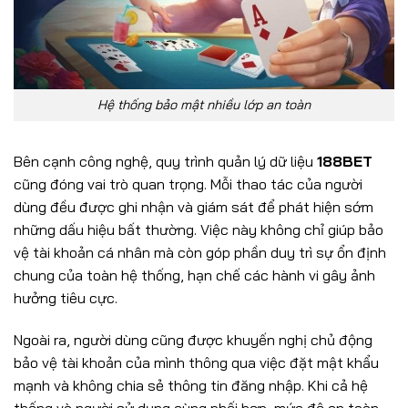
Hệ thống bảo mật nhiều lớp an toàn
Bên cạnh công nghệ, quy trình quản lý dữ liệu
188BET
cũng đóng vai trò quan trọng. Mỗi thao tác của người
dùng đều được ghi nhận và giám sát để phát hiện sớm
những dấu hiệu bất thường. Việc này không chỉ giúp bảo
vệ tài khoản cá nhân mà còn góp phần duy trì sự ổn định
chung của toàn hệ thống, hạn chế các hành vi gây ảnh
hưởng tiêu cực.
Ngoài ra, người dùng cũng được khuyến nghị chủ động
bảo vệ tài khoản của mình thông qua việc đặt mật khẩu
mạnh và không chia sẻ thông tin đăng nhập. Khi cả hệ
thống và người sử dụng cùng phối hợp, mức độ an toàn