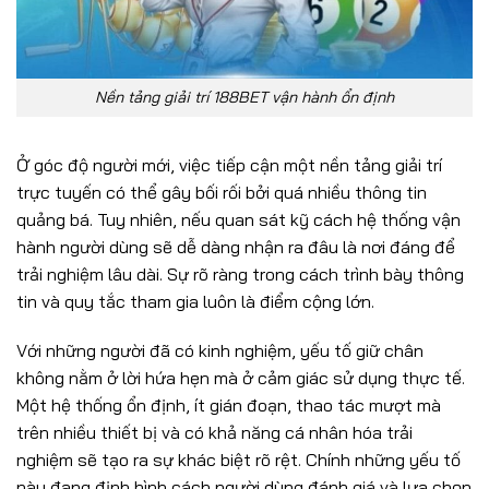
Nền tảng giải trí 188BET vận hành ổn định
Ở góc độ người mới, việc tiếp cận một nền tảng giải trí
trực tuyến có thể gây bối rối bởi quá nhiều thông tin
quảng bá. Tuy nhiên, nếu quan sát kỹ cách hệ thống vận
hành người dùng sẽ dễ dàng nhận ra đâu là nơi đáng để
trải nghiệm lâu dài. Sự rõ ràng trong cách trình bày thông
tin và quy tắc tham gia luôn là điểm cộng lớn.
Với những người đã có kinh nghiệm, yếu tố giữ chân
không nằm ở lời hứa hẹn mà ở cảm giác sử dụng thực tế.
Một hệ thống ổn định, ít gián đoạn, thao tác mượt mà
trên nhiều thiết bị và có khả năng cá nhân hóa trải
nghiệm sẽ tạo ra sự khác biệt rõ rệt. Chính những yếu tố
này đang định hình cách người dùng đánh giá và lựa chọn