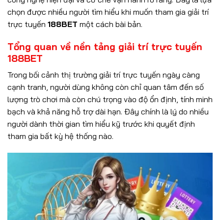
chọn được nhiều người tìm hiểu khi muốn tham gia giải trí
trực tuyến
188BET
một cách bài bản.
Tổng quan về nền tảng giải trí trực tuyến
188BET
Trong bối cảnh thị trường giải trí trực tuyến ngày càng
cạnh tranh, người dùng không còn chỉ quan tâm đến số
lượng trò chơi mà còn chú trọng vào độ ổn định, tính minh
bạch và khả năng hỗ trợ dài hạn. Đây chính là lý do nhiều
người dành thời gian tìm hiểu kỹ trước khi quyết định
tham gia bất kỳ hệ thống nào.