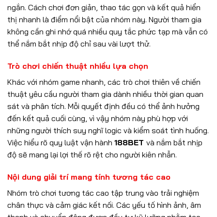
ngắn. Cách chơi đơn giản, thao tác gọn và kết quả hiển
thị nhanh là điểm nổi bật của nhóm này. Người tham gia
không cần ghi nhớ quá nhiều quy tắc phức tạp mà vẫn có
thể nắm bắt nhịp độ chỉ sau vài lượt thử.
Trò chơi chiến thuật nhiều lựa chọn
Khác với nhóm game nhanh, các trò chơi thiên về chiến
thuật yêu cầu người tham gia dành nhiều thời gian quan
sát và phân tích. Mỗi quyết định đều có thể ảnh hưởng
đến kết quả cuối cùng, vì vậy nhóm này phù hợp với
những người thích suy nghĩ logic và kiểm soát tình huống.
Việc hiểu rõ quy luật vận hành
188BET
và nắm bắt nhịp
độ sẽ mang lại lợi thế rõ rệt cho người kiên nhẫn.
Nội dung giải trí mang tính tương tác cao
Nhóm trò chơi tương tác cao tập trung vào trải nghiệm
chân thực và cảm giác kết nối. Các yếu tố hình ảnh, âm