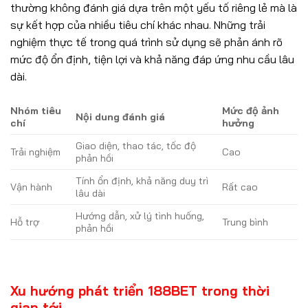
thường không đánh giá dựa trên một yếu tố riêng lẻ mà là
sự kết hợp của nhiều tiêu chí khác nhau. Những trải
nghiệm thực tế trong quá trình sử dụng sẽ phản ánh rõ
mức độ ổn định, tiện lợi và khả năng đáp ứng nhu cầu lâu
dài.
Nhóm tiêu
Mức độ ảnh
Nội dung đánh giá
chí
hưởng
Giao diện, thao tác, tốc độ
Trải nghiệm
Cao
phản hồi
Tính ổn định, khả năng duy trì
Vận hành
Rất cao
lâu dài
Hướng dẫn, xử lý tình huống,
Hỗ trợ
Trung bình
phản hồi
Xu hướng phát triển 188BET trong thời
gian tới