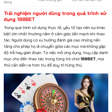
dùng
Trải nghiệm người dùng trong quá trình sử
dụng 188BET
Trong quá trình sử dụng thực tế, yếu tố tạo nên sự khác
biệt lớn nhất thường nằm ở cảm giác liền mạch khi thao
tác. Người dùng có xu hướng đánh giá cao những nền
tảng cho phép họ di chuyển giữa các mục mà không gặp
độ trễ hay gián đoạn. Từ việc mở ứng dụng, truy cập danh
mục cho đến thao tác trong từng trò chơi
188BET
, mọi
thứ cần diễn ra trơn tru để duy trì hứng thú.