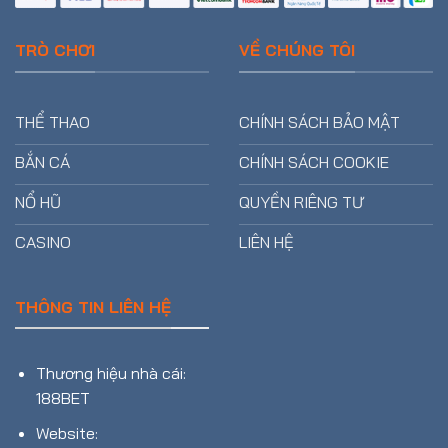
TRÒ CHƠI
VỀ CHÚNG TÔI
THỂ THAO
CHÍNH SÁCH BẢO MẬT
BẮN CÁ
CHÍNH SÁCH COOKIE
NỔ HŨ
QUYỀN RIÊNG TƯ
CASINO
LIÊN HỆ
THÔNG TIN LIÊN HỆ
Thương hiệu nhà cái:
188BET
Website: