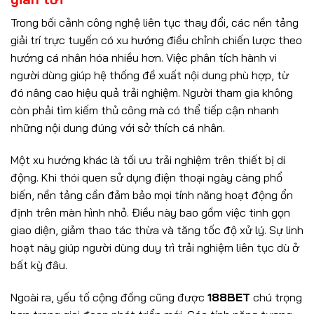
Trong bối cảnh công nghệ liên tục thay đổi, các nền tảng
giải trí trực tuyến có xu hướng điều chỉnh chiến lược theo
hướng cá nhân hóa nhiều hơn. Việc phân tích hành vi
người dùng giúp hệ thống đề xuất nội dung phù hợp, từ
đó nâng cao hiệu quả trải nghiệm. Người tham gia không
còn phải tìm kiếm thủ công mà có thể tiếp cận nhanh
những nội dung đúng với sở thích cá nhân.
Một xu hướng khác là tối ưu trải nghiệm trên thiết bị di
động. Khi thói quen sử dụng điện thoại ngày càng phổ
biến, nền tảng cần đảm bảo mọi tính năng hoạt động ổn
định trên màn hình nhỏ. Điều này bao gồm việc tinh gọn
giao diện, giảm thao tác thừa và tăng tốc độ xử lý. Sự linh
hoạt này giúp người dùng duy trì trải nghiệm liên tục dù ở
bất kỳ đâu.
Ngoài ra, yếu tố cộng đồng cũng được
188BET
chú trọng