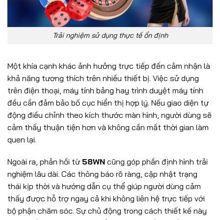
Trải nghiệm sử dụng thực tế ổn định
Một khía cạnh khác ảnh hưởng trực tiếp đến cảm nhận là
khả năng tương thích trên nhiều thiết bị. Việc sử dụng
trên điện thoại, máy tính bảng hay trình duyệt máy tính
đều cần đảm bảo bố cục hiển thị hợp lý. Nếu giao diện tự
động điều chỉnh theo kích thước màn hình, người dùng sẽ
cảm thấy thuận tiện hơn và không cần mất thời gian làm
quen lại.
Ngoài ra, phản hồi từ
58WN
cũng góp phần định hình trải
nghiệm lâu dài. Các thông báo rõ ràng, cập nhật trạng
thái kịp thời và hướng dẫn cụ thể giúp người dùng cảm
thấy được hỗ trợ ngay cả khi không liên hệ trực tiếp với
bộ phận chăm sóc. Sự chủ động trong cách thiết kế này